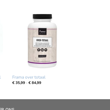
l
Frama over totaal
Prijsklasse:
€
35,99
-
€
84,99
€
35,99
tot
€
84,99
ER ONS