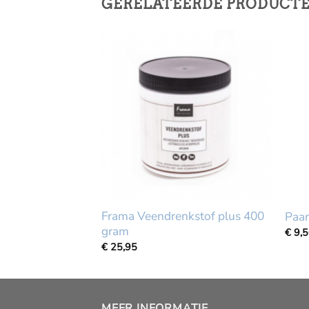
GERELATEERDE PRODUCT
RKOCHT
en knoflook
Frama Veendrenkstof plus 400
Paa
gram
€
9,
€
25,95
MEER INFORMATIE