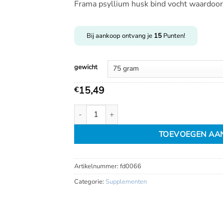
klantbeoordeling
Frama psyllium husk bind vocht waardoor
tot
€
28,99
Bij aankoop ontvang je
15
Punten!
gewicht
15,49
€
Frama psyllium husk aantal
TOEVOEGEN AA
Artikelnummer:
fd0066
Categorie:
Supplementen