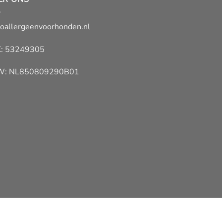
oallergeenvoorhonden.nl
: 53249305
W: NL850809290B01