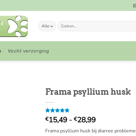
Zoeken
naar:
n
Vacht verzorging
Frama psyllium husk
Prijsklasse:
Gewaardeerd
1
15,49
-
28,99
€
€
5
op 5
€
gebaseerd
Frama psyllium husk bij diarree probleme
15,49
op