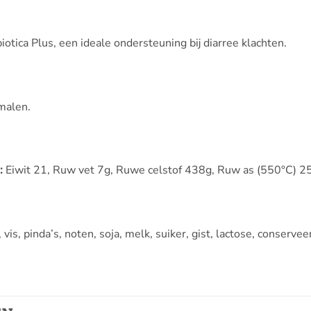
otica Plus, een ideale ondersteuning bij diarree klachten.
malen.
:
Eiwit 21, Ruw vet 7g, Ruwe celstof 438g, Ruw as (550°C) 2
 vis, pinda’s, noten, soja, melk, suiker, gist, lactose, conserv