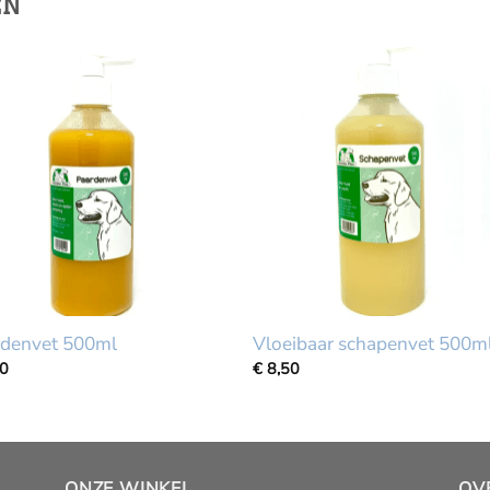
EN
rdenvet 500ml
Vloeibaar schapenvet 500m
50
€
8,50
ONZE WINKEL
OV