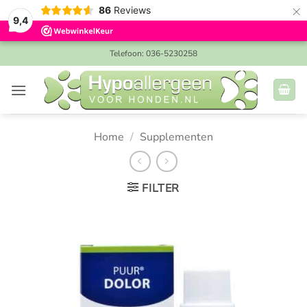
×
86
Reviews
9,4
Ga
Telefoon: 036-5230258
naar
inhoud
Home
/
Supplementen
FILTER