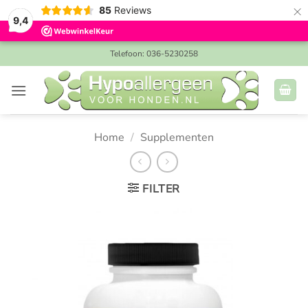
×
85
Reviews
9,4
Ga
Telefoon: 036-5230258
naar
inhoud
Home
/
Supplementen
FILTER