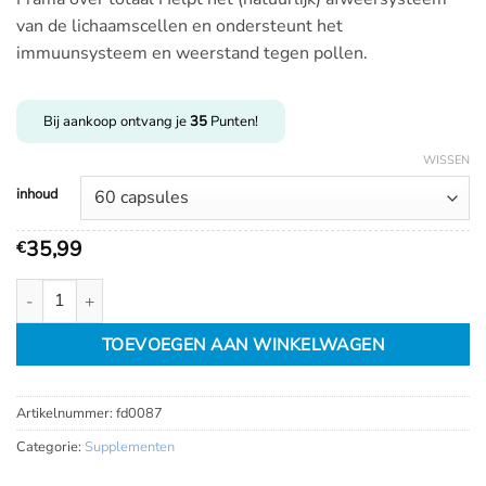
35,99
van de lichaamscellen en ondersteunt het
tot
immuunsysteem en weerstand tegen pollen.
€
84,99
Bij aankoop ontvang je
35
Punten!
WISSEN
inhoud
35,99
€
Frama over totaal aantal
TOEVOEGEN AAN WINKELWAGEN
Artikelnummer:
fd0087
Categorie:
Supplementen