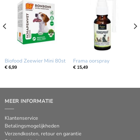
Biofood Zeewier Mini 80st
Frama oorspray
€
6,99
€
15,49
MEER INFORMATIE
Klantenservice
Betalingsmogelijkheden
Verzendkosten, retour en garantie