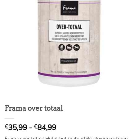
Frama over totaal
Prijsklasse:
35,99
-
84,99
€
€
€
Frama over totaal Helpt het (natuurlijk) afweersysteem