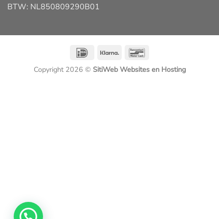
BTW: NL850809290B01
IDeal
Klarna
Bancontact
Copyright 2026 ©
SitiWeb Websites en Hosting