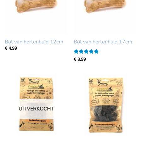
Bot van hertenhuid 12cm
Bot van hertenhuid 17cm
€
4,99
Gewaardeerd
€
8,99
5
uit 5
UITVERKOCHT