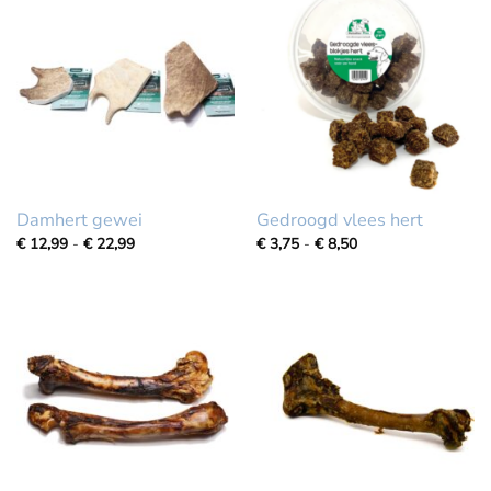
Damhert gewei
Gedroogd vlees hert
Prijsklasse:
Prijsklasse:
€
12,99
-
€
22,99
€
3,75
-
€
8,50
€
€
12,99
3,75
tot
tot
€
€
22,99
8,50