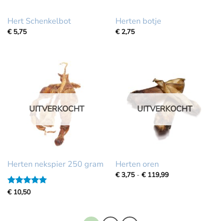
Hert Schenkelbot
Herten botje
€
5,75
€
2,75
UITVERKOCHT
UITVERKOCHT
Herten nekspier 250 gram
Herten oren
Prijsklasse:
€
3,75
-
€
119,99
€
3,75
Gewaardeerd
€
10,50
tot
5
uit 5
€
119,99