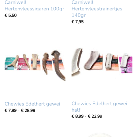
Carniwell
Carniwell
Hertenvleessigaren 100gr
Hertenvleestrainertjes
140gr
€
5,50
€
7,95
Chewies Edelhert gewei
Chewies Edelhert gewei
half
Prijsklasse:
€
7,99
-
€
28,99
€
Prijsklasse:
€
8,99
-
€
22,99
7,99
€
tot
8,99
€
tot
28,99
€
22,99