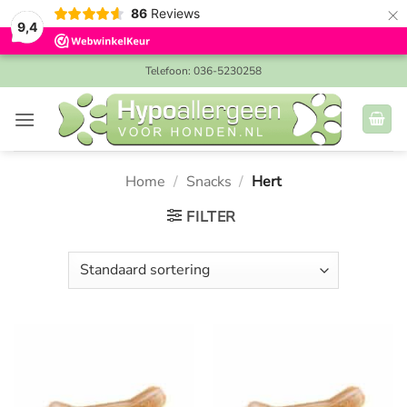
×
86
Reviews
9,4
Ga
Telefoon: 036-5230258
naar
inhoud
Home
/
Snacks
/
Hert
FILTER