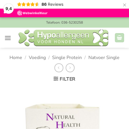
×
86
Reviews
9,4
Ga
Telefoon: 036-5230258
naar
inhoud
Home
/
Voeding
/
Single Protein
/
Natvoer Single
FILTER