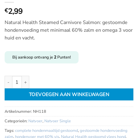
2,99
€
Natural Health Steamed Carnivore Salmon: gestoomde
hondenvoeding met minimaal 60% zalm en omega 3 voor
huid en vacht.
Bij aankoop ontvang je
2
Punten!
Natural Health Steamed Carnivore Salmon aantal
TOEVOEGEN AAN WINKELWAGEN
Artikelnummer:
NH118
Categorieën:
Natvoer
,
Natvoer Single
Tags:
complete hondenmaaltijd gestoomd
,
gestoomde hondenvoeding
zalm
,
hondenvoer met 60% vis
,
Natural Health gestoomd vlees hond
,