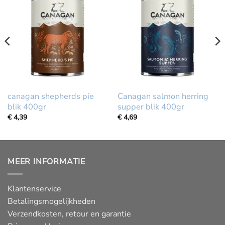
canagan shepherds pie
Canagan salmon herring
blik 400gr
supper blik 400gr
€
4,39
€
4,69
MEER INFORMATIE
Klantenservice
Betalingsmogelijkheden
Verzendkosten, retour en garantie