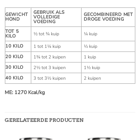
GEBRUIK ALS
GEWICHT
GECOMBINEERD MET
VOLLEDIGE
HOND
DROGE VOEDING
VOEDING
TOT 5
½ tot ¾ kuip
¼ kuip
KILO
10 KILO
1 tot 1¼ kuip
½ kuip
20 KILO
1¾ tot 2 kuipen
1 kuip
30 KILO
2½ tot 3 kuipen
1½ kuip
40 KILO
3 tot 3½ kuipen
2 kuipen
ME: 1270 Kcal/kg
GERELATEERDE PRODUCTEN