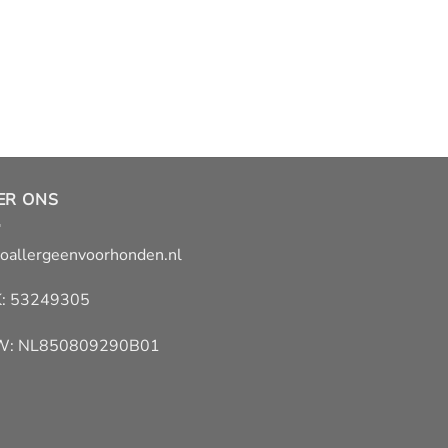
ER ONS
oallergeenvoorhonden.nl
: 53249305
W: NL850809290B01