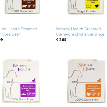
ural Health Steamed
Natural Health Steamed
nivore Beef
Carnivore chicken and rice
99
€
2,99