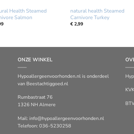
ural Health Steamed
natural health Steamed
nivore Salmon
Carnivore Turkey
99
€
2,99
ONZE WINKEL
OV
Hypoallergeenvoorhonden.nl is onderdeel
Hyp
van
Beestachtiggoed.nl
KVK
Rumbastraat 76
BT
1326 NH Almere
Mail:
info@hypoallergeenvoorhonden.nl
Telefoon: 036-5230258