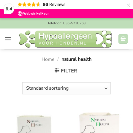
×
86
Reviews
9,4
Ga
Telefoon: 036-5230258
naar
inhoud
Home
/
natural health
FILTER