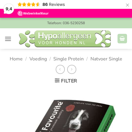
×
86
Reviews
9,4
Ga
Telefoon: 036-5230258
naar
inhoud
Home
/
Voeding
/
Single Protein
/
Natvoer Single
FILTER