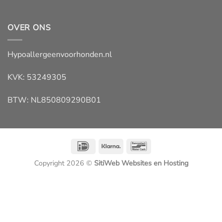
OVER ONS
Hypoallergeenvoorhonden.nl
KVK: 53249305
BTW: NL850809290B01
IDeal
Klarna
Bancontact
Copyright 2026 ©
SitiWeb Websites en Hosting