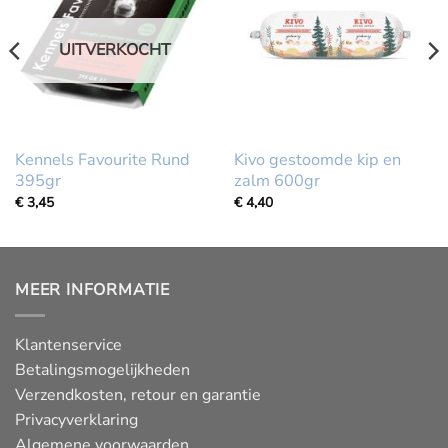
UITVERKOCHT
Kennels Favourite Rund
Kivo gestoomde kip en
395gr
zalm 600gr
€
3,45
€
4,40
MEER INFORMATIE
Klantenservice
Betalingsmogelijkheden
Verzendkosten, retour en garantie
Privacyverklaring
Algemene voorwaarden