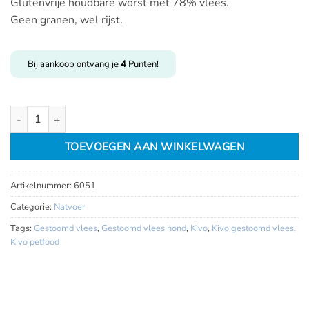
Glutenvrije houdbare worst met 78% vlees.
Geen granen, wel rijst.
Bij aankoop ontvang je
4
Punten!
Kivo gestoomde rund en kip 600gr aantal
TOEVOEGEN AAN WINKELWAGEN
Artikelnummer:
6051
Categorie:
Natvoer
Tags:
Gestoomd vlees
,
Gestoomd vlees hond
,
Kivo
,
Kivo gestoomd vlees
,
Kivo petfood