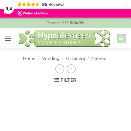
×
85
Reviews
9,4
Ga
Telefoon: 036-5230258
naar
inhoud
Home
/
Voeding
/
Graanvrij
/
Natvoer
FILTER