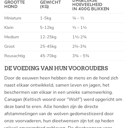
DAGELIJKSE
GROOTTE
GEWICHT
HOEVEELHEID
HOND
(KG)
IN 400G BLIKKEN
Miniature
1-5kg
¼ – ½
Klein
5-12kg
½ – 1½
Medium
12-25kg
1½-2¾
Groot
25-45kg
2⅔-3¾
Reusachtig
45-70kg
3¾ – 5¾
DE VOEDING VAN HUN VOOROUDERS
Door de eeuwen heen hebben de mens en de hond zich
naast elkaar ontwikkeld, samen leven en jagen, het
beschermen van elkaar in een unieke samenwerking.
Canagan (Keltisch woord voor “Wolf”) werd opgericht om
deze band te eren. Alle honden zijn de directe
afstammelingen van de wolven gedomesticeerd door
onze voorvaderen, hun dieetwensen zijn tot op heden