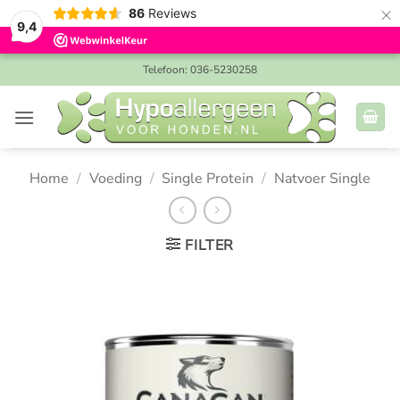
×
86
Reviews
9,4
Ga
Telefoon: 036-5230258
naar
inhoud
Home
/
Voeding
/
Single Protein
/
Natvoer Single
FILTER