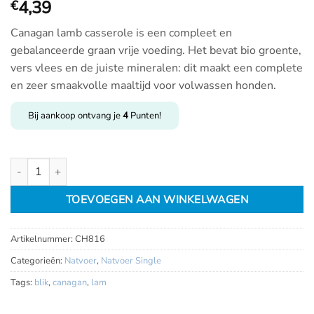
4,39
€
Canagan lamb casserole is een compleet en
gebalanceerde graan vrije voeding. Het bevat bio groente,
vers vlees en de juiste mineralen: dit maakt een complete
en zeer smaakvolle maaltijd voor volwassen honden.
Bij aankoop ontvang je
4
Punten!
Canagan Lamb Casserole blik 400gr aantal
TOEVOEGEN AAN WINKELWAGEN
Artikelnummer:
CH816
Categorieën:
Natvoer
,
Natvoer Single
Tags:
blik
,
canagan
,
lam