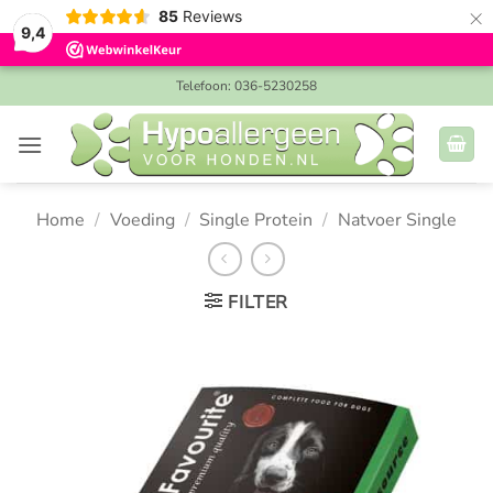
×
85
Reviews
9,4
Ga
Telefoon: 036-5230258
naar
inhoud
Home
/
Voeding
/
Single Protein
/
Natvoer Single
FILTER