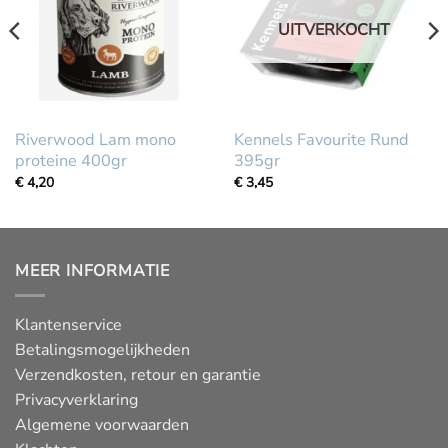
UITVERKOCHT
Riverwood Lam mono
Kennels Favourite Rund
proteine 400gr
395gr
€
4,20
€
3,45
MEER INFORMATIE
Klantenservice
Betalingsmogelijkheden
Verzendkosten, retour en garantie
Privacyverklaring
Algemene voorwaarden