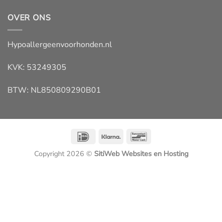
OVER ONS
Hypoallergeenvoorhonden.nl
KVK: 53249305
BTW: NL850809290B01
IDeal
Klarna
Bancontact
Copyright 2026 ©
SitiWeb Websites en Hosting