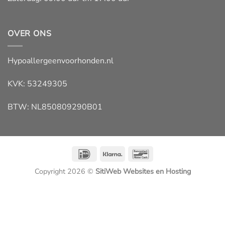
OVER ONS
Hypoallergeenvoorhonden.nl
KVK: 53249305
BTW: NL850809290B01
IDeal
Klarna
Bancontact
Copyright 2026 ©
SitiWeb Websites en Hosting