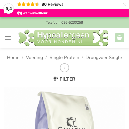
×
86
Reviews
9,4
Ga
Telefoon: 036-5230258
naar
inhoud
Home
/
Voeding
/
Single Protein
/
Droogvoer Single
FILTER