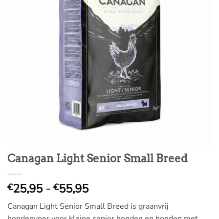
Canagan Light Senior Small Breed
Prijsklasse:
25,95
-
55,95
€
€
€
Canagan Light Senior Small Breed is graanvrij
25,95
hondenvoer voor kleine senior honden en honden met