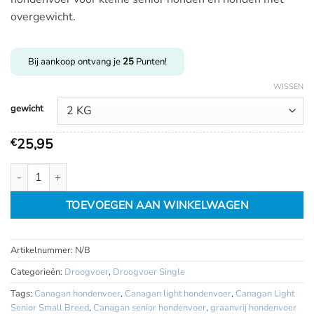
tot
overgewicht.
€
55,95
Bij aankoop ontvang je
25
Punten!
WISSEN
gewicht
25,95
€
Canagan Light Senior Small Breed aantal
TOEVOEGEN AAN WINKELWAGEN
Artikelnummer:
N/B
Categorieën:
Droogvoer
,
Droogvoer Single
Tags:
Canagan hondenvoer
,
Canagan light hondenvoer
,
Canagan Light
Senior Small Breed
,
Canagan senior hondenvoer
,
graanvrij hondenvoer