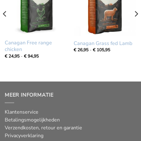
Canagan Free range
Canagan Grass fed Lamb
chicken
Prijsklasse:
€
26,95
-
€
105,95
€
Prijsklasse:
€
24,95
-
€
94,95
26,95
€
tot
24,95
€
tot
105,95
€
94,95
MEER INFORMATIE
Klantenservice
Betalingsmogelijkheden
Verzendkosten, retour en garantie
Privacyverklaring