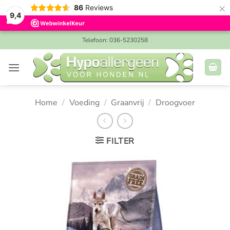
×
86
Reviews
9,4
Ga
Telefoon: 036-5230258
naar
inhoud
Home
/
Voeding
/
Graanvrij
/
Droogvoer
FILTER