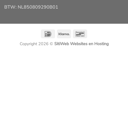
BTW: NL850809290B01
IDeal
Klarna
Bancontact
Copyright 2026 ©
SitiWeb Websites en Hosting