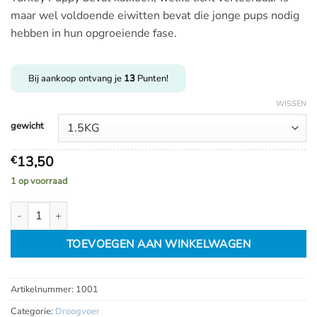
€
maar wel voldoende eiwitten bevat die jonge pups nodig
66,99
hebben in hun opgroeiende fase.
Bij aankoop ontvang je
13
Punten!
WISSEN
gewicht
13,50
€
1 op voorraad
Carnilove Salmon and Turkey Puppy aantal
TOEVOEGEN AAN WINKELWAGEN
Artikelnummer:
1001
Categorie:
Droogvoer