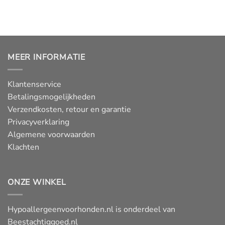
€
€
21,60
24,95
tot
tot
€
€
83,95
94,95
MEER INFORMATIE
Klantenservice
Betalingsmogelijkheden
Verzendkosten, retour en garantie
Privacyverklaring
Algemene voorwaarden
Klachten
ONZE WINKEL
Hypoallergeenvoorhonden.nl is onderdeel van
Beestachtiggoed.nl