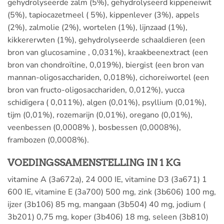
gehydrolyseerde zalm (5%), gehydrolyseerd kippeneiwit
(5%), tapiocazetmeel ( 5%), kippenlever (3%), appels
(2%), zalmolie (2%), wortelen (1%), lijnzaad (1%),
kikkererwten (1%), gehydrolyseerde schaaldieren (een
bron van glucosamine , 0,031%), kraakbeenextract (een
bron van chondroïtine, 0,019%), biergist (een bron van
mannan-oligosacchariden, 0,018%), cichoreiwortel (een
bron van fructo-oligosacchariden, 0,012%), yucca
schidigera ( 0,011%), algen (0,01%), psyllium (0,01%),
tijm (0,01%), rozemarijn (0,01%), oregano (0,01%),
veenbessen (0,0008% ), bosbessen (0,0008%),
frambozen (0,0008%).
VOEDINGSSAMENSTELLING IN 1 KG
vitamine A (3a672a), 24 000 IE, vitamine D3 (3a671) 1
600 IE, vitamine E (3a700) 500 mg, zink (3b606) 100 mg,
ijzer (3b106) 85 mg, mangaan (3b504) 40 mg, jodium (
3b201) 0,75 mg, koper (3b406) 18 mg, seleen (3b810)