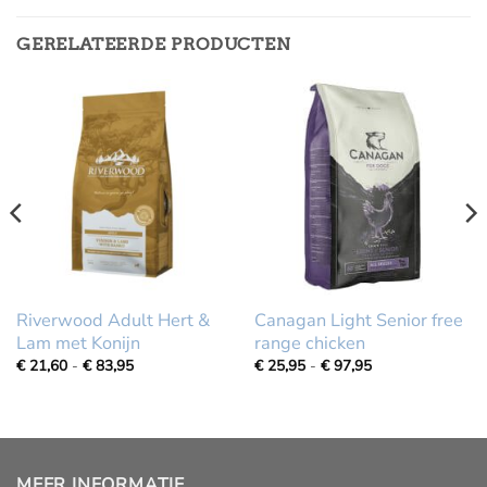
GERELATEERDE PRODUCTEN
Riverwood Adult Hert &
Canagan Light Senior free
Lam met Konijn
range chicken
Prijsklasse:
Prijsklasse:
€
21,60
-
€
83,95
€
25,95
-
€
97,95
€
€
21,60
25,95
tot
tot
€
€
83,95
97,95
MEER INFORMATIE