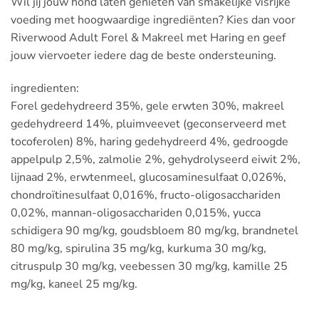
Wil jij jouw hond laten genieten van smakelijke visrijke
voeding met hoogwaardige ingrediënten? Kies dan voor
Riverwood Adult Forel & Makreel met Haring en geef
jouw viervoeter iedere dag de beste ondersteuning.
ingredienten:
Forel gedehydreerd 35%, gele erwten 30%, makreel
gedehydreerd 14%, pluimveevet (geconserveerd met
tocoferolen) 8%, haring gedehydreerd 4%, gedroogde
appelpulp 2,5%, zalmolie 2%, gehydrolyseerd eiwit 2%,
lijnaad 2%, erwtenmeel, glucosaminesulfaat 0,026%,
chondroïtinesulfaat 0,016%, fructo-oligosacchariden
0,02%, mannan-oligosacchariden 0,015%, yucca
schidigera 90 mg/kg, goudsbloem 80 mg/kg, brandnetel
80 mg/kg, spirulina 35 mg/kg, kurkuma 30 mg/kg,
citruspulp 30 mg/kg, veebessen 30 mg/kg, kamille 25
mg/kg, kaneel 25 mg/kg.