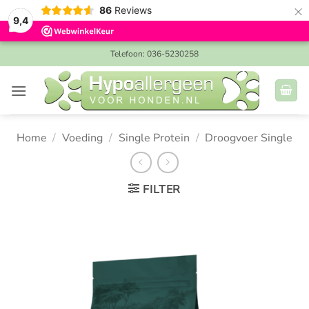
×
86
Reviews
9,4
Ga
Telefoon: 036-5230258
naar
inhoud
Home
/
Voeding
/
Single Protein
/
Droogvoer Single
FILTER