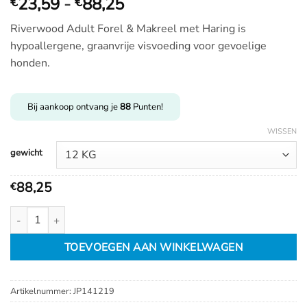
Prijsklasse:
23,59
-
88,25
€
€
€
Riverwood Adult Forel & Makreel met Haring is
23,59
hypoallergene, graanvrije visvoeding voor gevoelige
tot
honden.
€
88,25
Bij aankoop ontvang je
88
Punten!
WISSEN
gewicht
88,25
€
Riverwood Adult Forel & Makreel met Haring aantal
TOEVOEGEN AAN WINKELWAGEN
Artikelnummer:
JP141219