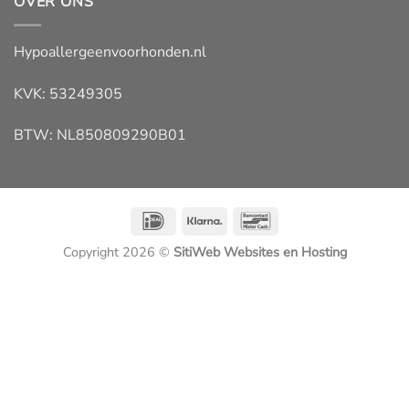
OVER ONS
Hypoallergeenvoorhonden.nl
KVK: 53249305
BTW: NL850809290B01
IDeal
Klarna
Bancontact
Copyright 2026 ©
SitiWeb Websites en Hosting