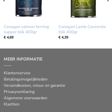
Canagan salmon herring
Canagan Lamb Casserole
supper blik 400gr
blik 400gr
€
4,69
€
4,39
MEER INFORMATIE
Klantenservice
Betalingsmogelijkheden
Verzendkosten, retour en garantie
Privacyverklaring
Algemene voorwaarden
Klachten