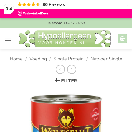
×
86
Reviews
9,4
Ga
Telefoon: 036-5230258
naar
inhoud
Home
/
Voeding
/
Single Protein
/
Natvoer Single
FILTER