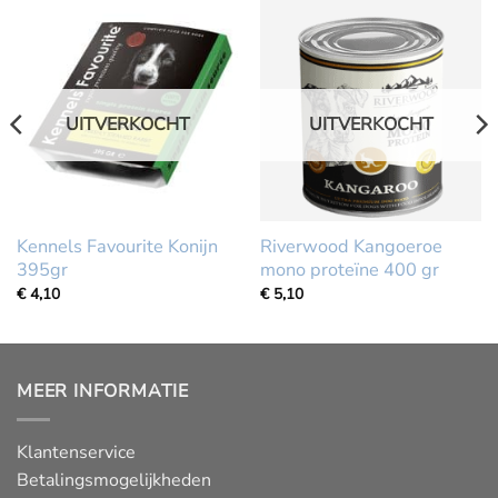
UITVERKOCHT
UITVERKOCHT
Kennels Favourite Konijn
Riverwood Kangoeroe
395gr
mono proteïne 400 gr
€
4,10
€
5,10
MEER INFORMATIE
Klantenservice
Betalingsmogelijkheden