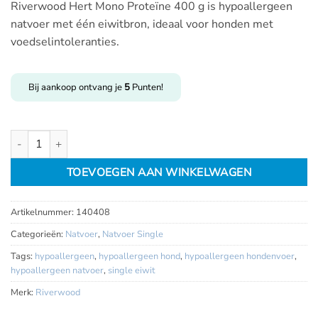
Riverwood Hert Mono Proteïne 400 g is hypoallergeen
natvoer met één eiwitbron, ideaal voor honden met
voedselintoleranties.
Bij aankoop ontvang je
5
Punten!
Riverwood Hert mono proteïne 400 gr aantal
TOEVOEGEN AAN WINKELWAGEN
Artikelnummer:
140408
Categorieën:
Natvoer
,
Natvoer Single
Tags:
hypoallergeen
,
hypoallergeen hond
,
hypoallergeen hondenvoer
,
hypoallergeen natvoer
,
single eiwit
Merk:
Riverwood