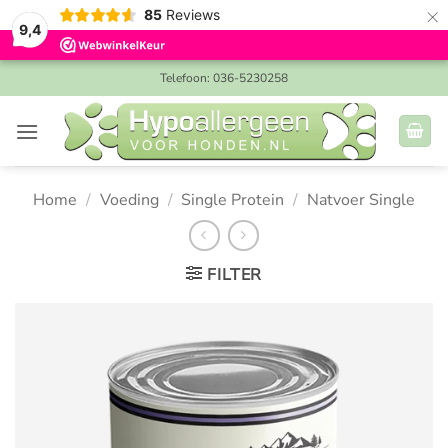
×
85
Reviews
9,4
Ga
Telefoon: 036-5230258
naar
inhoud
Home
/
Voeding
/
Single Protein
/
Natvoer Single
FILTER