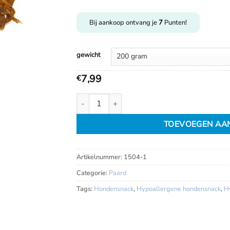
€
24,99
Bij aankoop ontvang je
7
Punten!
gewicht
7,99
€
Paardenhuid 15cm aantal
TOEVOEGEN AA
Artikelnummer:
1504-1
Categorie:
Paard
Tags:
Hondensnack
,
Hypoallergene hondensnack
,
H