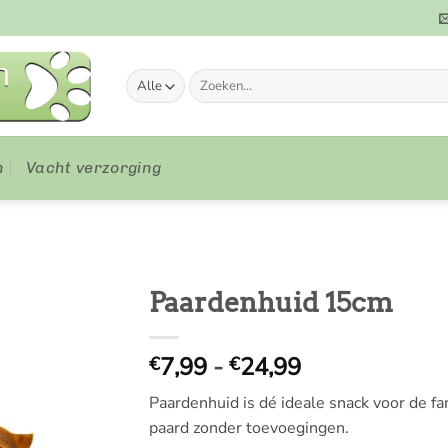
Zoeken
naar:
n
Vacht verzorging
Paardenhuid 15cm
Prijsklasse:
7,99
-
24,99
€
€
€
Paardenhuid is dé ideale snack voor de 
7,99
paard zonder toevoegingen.
tot