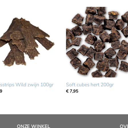
sstrips Wild zwijn 100gr
Soft cubes hert 200gr
99
€
7,95
ONZE WINKEL
OV