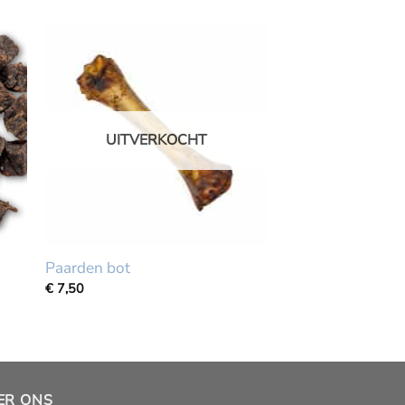
UITVERKOCHT
Paarden bot
€
7,50
ER ONS