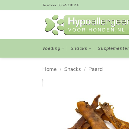
Ga
Telefoon: 036-5230258
naar
inhoud
Voeding
Snacks
Supplemente
Home
/
Snacks
/
Paard