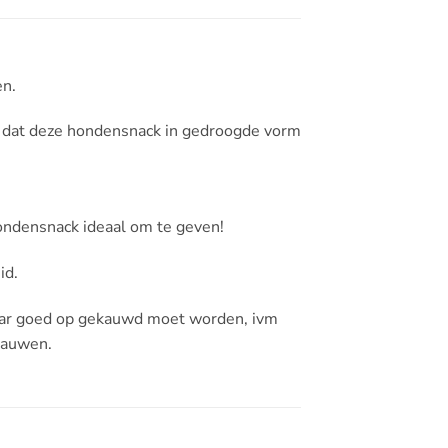
en.
ook dat deze hondensnack in gedroogde vorm
hondensnack ideaal om te geven!
id.
 waar goed op gekauwd moet worden, ivm
 kauwen.