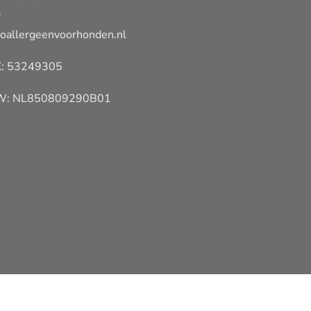
oallergeenvoorhonden.nl
: 53249305
W: NL850809290B01