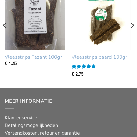
Vleesstrips Fazant 100gr
Vleesstrips paard 100gr
€
4,25
Gewaardeerd
€
2,75
5
uit 5
MEER INFORMATIE
Klantenservice
Betalingsmogelijkheden
Verzendkosten, retour en garantie