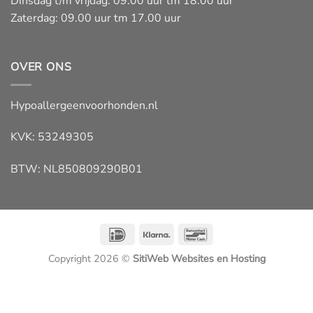
Dinsdag t/m vrijdag: 09.00 uur tm 18.00 uur
Zaterdag: 09.00 uur tm 17.00 uur
OVER ONS
Hypoallergeenvoorhonden.nl
KVK: 53249305
BTW: NL850809290B01
IDeal
Klarna
Bancontact
Copyright 2026 ©
SitiWeb Websites en Hosting