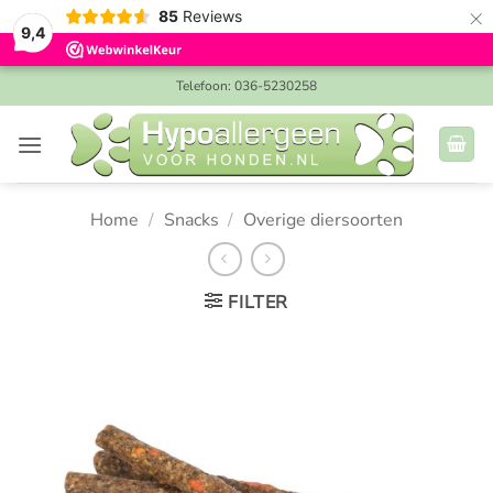
×
85
Reviews
9,4
Ga
Telefoon: 036-5230258
naar
inhoud
Home
/
Snacks
/
Overige diersoorten
FILTER