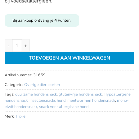
bij voedselallergieën.
Bij aankoop ontvang je
4
Punten!
Insecten sticks 80gr aantal
TOEVOEGEN AAN WINKELWAGEN
Artikelnummer:
31659
Categorie:
Overige diersoorten
Tags:
duurzame hondensnack
,
glutenvrije hondensnack
,
Hypoallergene
hondensnack
,
insectensnacks hond
,
meelwormen hondensnack
,
mono-
eiwit hondensnack
,
snack voor allergische hond
Merk:
Trixie