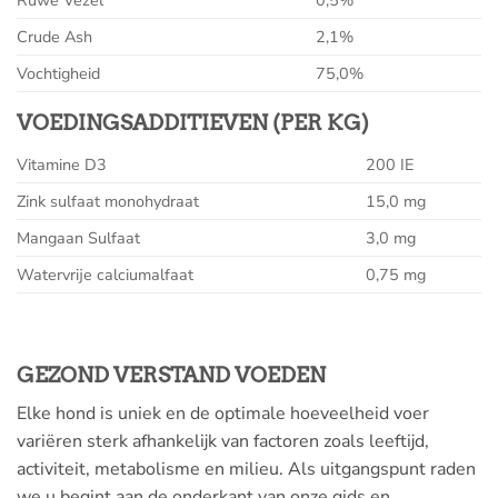
Crude Ash
2,1%
Vochtigheid
75,0%
VOEDINGSADDITIEVEN (PER KG)
Vitamine D3
200 IE
Zink sulfaat monohydraat
15,0 mg
Mangaan Sulfaat
3,0 mg
Watervrije calciumalfaat
0,75 mg
GEZOND VERSTAND VOEDEN
Elke hond is uniek en de optimale hoeveelheid voer
variëren sterk afhankelijk van factoren zoals leeftijd,
activiteit, metabolisme en milieu. Als uitgangspunt raden
we u begint aan de onderkant van onze gids en