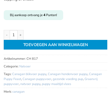
Bij aankoop ontvang je
4
Punten!
Canagan Puppy feast blik 400gr aantal
TOEVOEGEN AAN WINKELWAGEN
Artikelnummer:
CH 817
Categorie:
Natvoer
Tags:
Canagan blikvoer puppy
,
Canagan hondenvoer puppy
,
Canagan
Puppy Feast
,
Canagan puppyvoer
,
gezonde voeding pup
,
Graanvrij
puppyvoer
,
natvoer puppy
,
puppy maaltijd vlees
Merk:
canagan