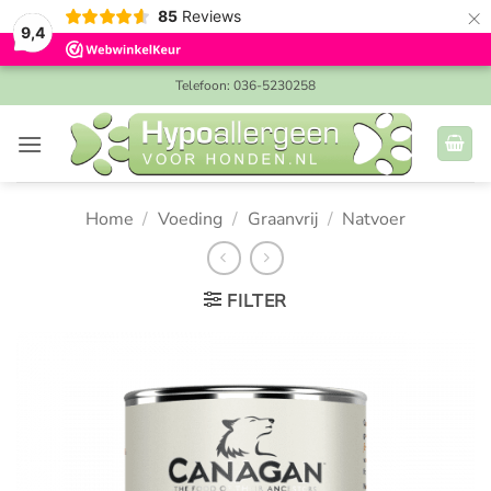
×
85
Reviews
9,4
Ga
Telefoon: 036-5230258
naar
inhoud
Home
/
Voeding
/
Graanvrij
/
Natvoer
FILTER