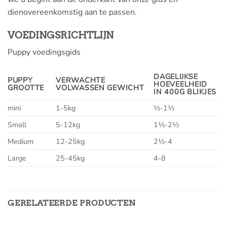
dienovereenkomstig aan te passen.
VOEDINGSRICHTLIJN
Puppy voedingsgids
DAGELIJKSE
PUPPY
VERWACHTE
HOEVEELHEID
GROOTTE
VOLWASSEN GEWICHT
IN 400G BLIKJES
mini
1-5kg
½-1½
Small
5-12kg
1½-2½
Medium
12-25kg
2½-4
Large
25-45kg
4-8
GERELATEERDE PRODUCTEN