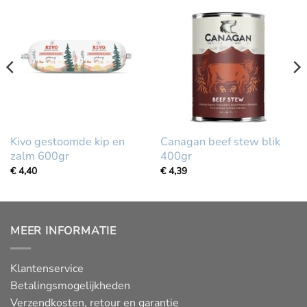
Kivo gestoomde kip en
Canagan beef stew blik
zalm 600gr
400gr
€
4,40
€
4,39
MEER INFORMATIE
Klantenservice
Betalingsmogelijkheden
Verzendkosten, retour en garantie