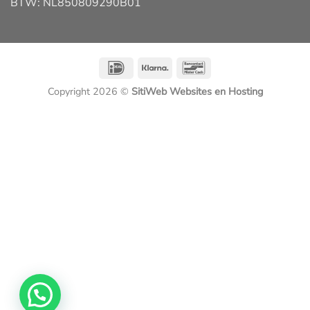
BTW: NL850809290B01
IDeal
Klarna
Bancontact
Copyright 2026 ©
SitiWeb Websites en Hosting