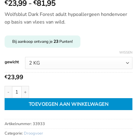
Prijsklasse:
23,99
-
81,95
€
€
€
Wolfsblut Dark Forest adult hypoallergeen hondenvoer
23,99
op basis van vlees van wild.
tot
€
81,95
Bij aankoop ontvang je
23
Punten!
WISSEN
gewicht
23,99
€
Wolfsblut Dark Forest adult aantal
TOEVOEGEN AAN WINKELWAGEN
Artikelnummer:
33933
Categorie:
Droogvoer