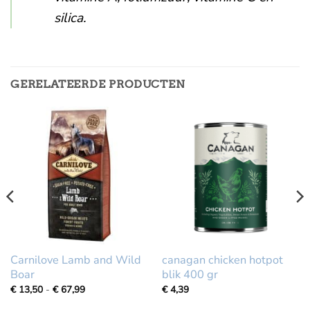
silica.
GERELATEERDE PRODUCTEN
Carnilove Lamb and Wild
canagan chicken hotpot
Boar
blik 400 gr
Prijsklasse:
€
13,50
-
€
67,99
€
4,39
€
13,50