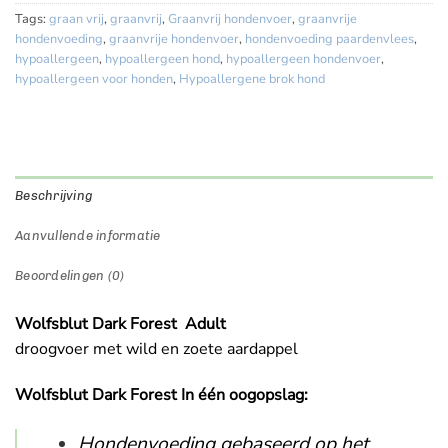
Tags:
graan vrij
,
graanvrij
,
Graanvrij hondenvoer
,
graanvrije
hondenvoeding
,
graanvrije hondenvoer
,
hondenvoeding paardenvlees
,
hypoallergeen
,
hypoallergeen hond
,
hypoallergeen hondenvoer
,
hypoallergeen voor honden
,
Hypoallergene brok hond
Beschrijving
Aanvullende informatie
Beoordelingen (0)
Wolfsblut Dark Forest Adult
droogvoer met wild en zoete aardappel
Wolfsblut Dark Forest In één oogopslag:
Hondenvoeding gebaseerd op het