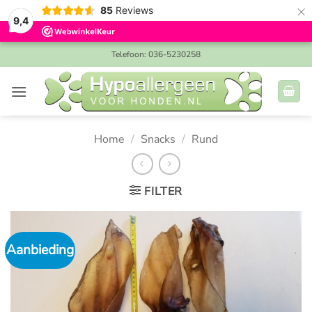
×
85
Reviews
9,4
Ga
Telefoon: 036-5230258
naar
inhoud
Home
/
Snacks
/
Rund
FILTER
Aanbieding