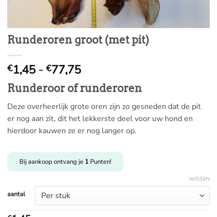
Runderoren groot (met pit)
Prijsklasse:
1,45
-
77,75
€
€
€
Runderoor of runderoren
1,45
tot
Deze overheerlijk grote oren zijn zo gesneden dat de pit
€
er nog aan zit, dit het lekkerste deel voor uw hond en
77,75
hierdoor kauwen ze er nog langer op.
Bij aankoop ontvang je
1
Punten!
WISSEN
aantal