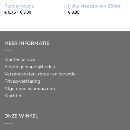
Runder hoefje
Holle vleesstaven 250gr
Prijsklasse:
€
0,75
-
€
3,00
€
8,95
€
0,75
tot
€
3,00
MEER INFORMATIE
Klantenservice
Betalingsmogelijkheden
Verzendkosten, retour en garantie
Privacyverklaring
Algemene voorwaarden
Klachten
ONZE WINKEL