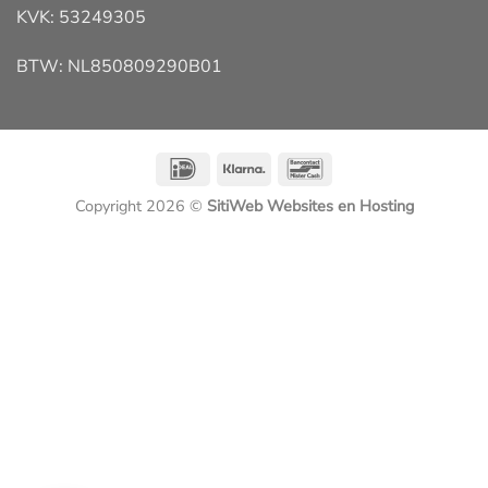
KVK: 53249305
BTW: NL850809290B01
IDeal
Klarna
Bancontact
Copyright 2026 ©
SitiWeb Websites en Hosting