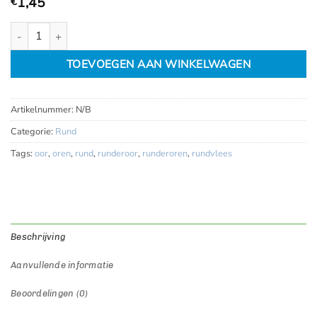
1,45
€
Runderoren groot (met pit) aantal
TOEVOEGEN AAN WINKELWAGEN
Artikelnummer:
N/B
Categorie:
Rund
Tags:
oor
,
oren
,
rund
,
runderoor
,
runderoren
,
rundvlees
Beschrijving
Aanvullende informatie
Beoordelingen (0)