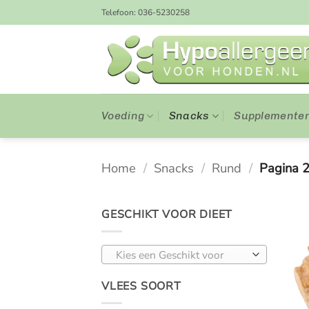
Ga
Telefoon: 036-5230258
naar
inhoud
Voeding
Snacks
Supplemente
Home
/
Snacks
/
Rund
/
Pagina 
GESCHIKT VOOR DIEET
Kies een Geschikt voor
VLEES SOORT