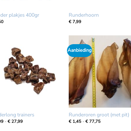
der plakjes 400gr
Runderhoorn
50
€
7,99
Aanbieding
erlong trainers
Runderoren groot (met pit)
Prijsklasse:
Prijsklasse:
99
-
€
27,99
€
1,45
-
€
77,75
€
€
4,99
1,45