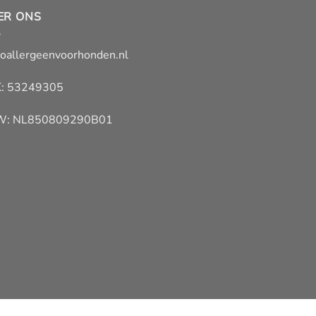
ER ONS
oallergeenvoorhonden.nl
: 53249305
W: NL850809290B01