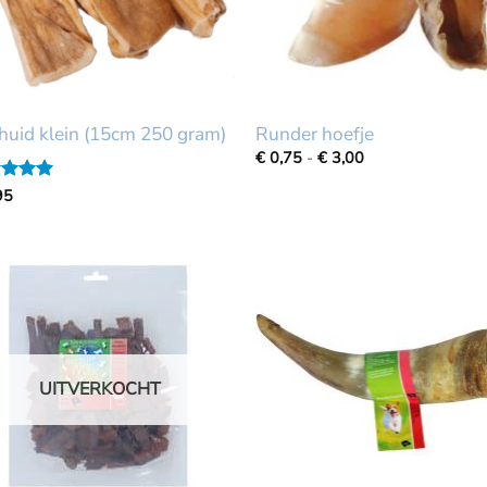
huid klein (15cm 250 gram)
Runder hoefje
Prijsklasse:
€
0,75
-
€
3,00
€
0,75
ardeerd
95
tot
t 5
€
3,00
UITVERKOCHT