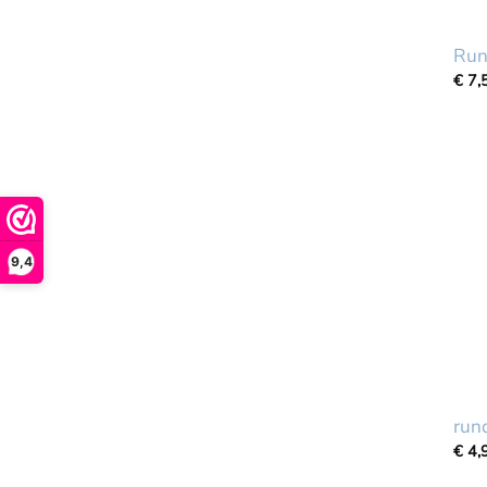
Run
€
7,
9,4
rund
€
4,