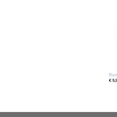
Run
€
5,