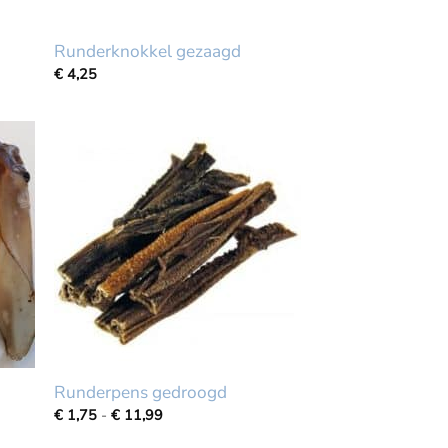
Runderknokkel gezaagd
€
4,25
Runderpens gedroogd
Prijsklasse:
€
1,75
-
€
11,99
€
1,75