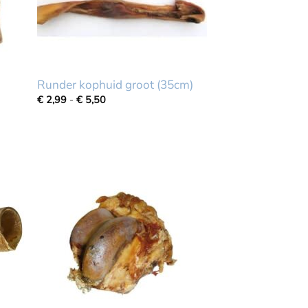
Runder kophuid groot (35cm)
Prijsklasse:
€
2,99
-
€
5,50
€
2,99
tot
€
5,50