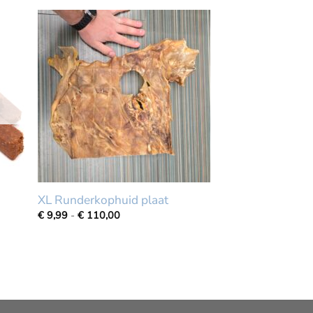
tot
€
11,99
XL Runderkophuid plaat
Prijsklasse:
€
9,99
-
€
110,00
€
9,99
tot
€
110,00