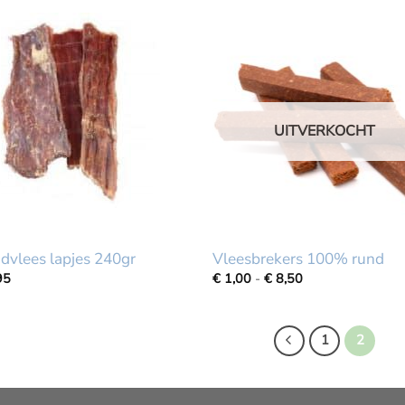
tot
tot
€
€
27,99
77,75
UITVERKOCHT
dvlees lapjes 240gr
Vleesbrekers 100% rund
Prijsklasse:
95
€
1,00
-
€
8,50
€
1,00
tot
€
1
2
8,50