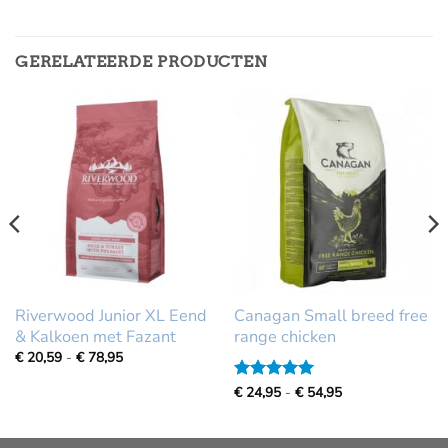
GERELATEERDE PRODUCTEN
Riverwood Junior XL Eend
Canagan Small breed free
& Kalkoen met Fazant
range chicken
Prijsklasse:
€
20,59
-
€
78,95
€
20,59
Prijsklasse:
Gewaardeerd
€
24,95
-
€
54,95
tot
€
€
5
uit 5
24,95
78,95
tot
€