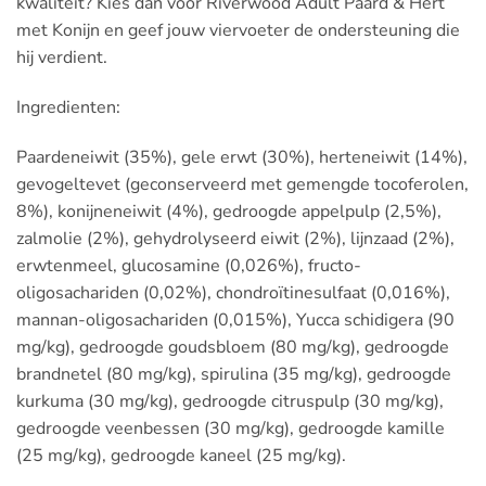
kwaliteit? Kies dan voor Riverwood Adult Paard & Hert
met Konijn en geef jouw viervoeter de ondersteuning die
hij verdient.
Ingredienten:
Paardeneiwit (35%), gele erwt (30%), herteneiwit (14%),
gevogeltevet (geconserveerd met gemengde tocoferolen,
8%), konijneneiwit (4%), gedroogde appelpulp (2,5%),
zalmolie (2%), gehydrolyseerd eiwit (2%), lijnzaad (2%),
erwtenmeel, glucosamine (0,026%), fructo-
oligosachariden (0,02%), chondroïtinesulfaat (0,016%),
mannan-oligosachariden (0,015%), Yucca schidigera (90
mg/kg), gedroogde goudsbloem (80 mg/kg), gedroogde
brandnetel (80 mg/kg), spirulina (35 mg/kg), gedroogde
kurkuma (30 mg/kg), gedroogde citruspulp (30 mg/kg),
gedroogde veenbessen (30 mg/kg), gedroogde kamille
(25 mg/kg), gedroogde kaneel (25 mg/kg).