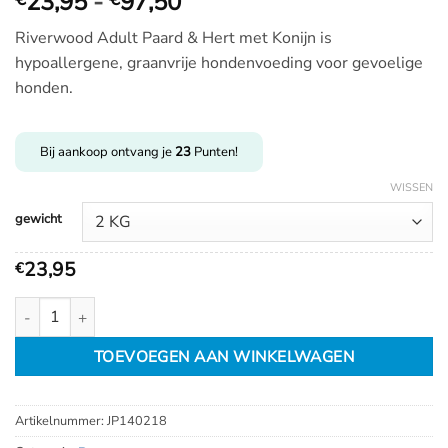
Prijsklasse:
23,95
-
97,50
€
Riverwood Adult Paard & Hert met Konijn is
23,95
hypoallergene, graanvrije hondenvoeding voor gevoelige
tot
honden.
€
97,50
Bij aankoop ontvang je
23
Punten!
WISSEN
gewicht
23,95
€
Riverwood Adult Paard & Hert met Konijn aantal
TOEVOEGEN AAN WINKELWAGEN
Artikelnummer:
JP140218