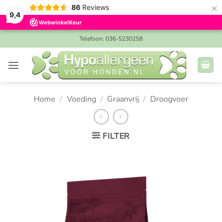
×
86
Reviews
9,4
Ga
Telefoon: 036-5230258
naar
inhoud
Home
/
Voeding
/
Graanvrij
/
Droogvoer
FILTER