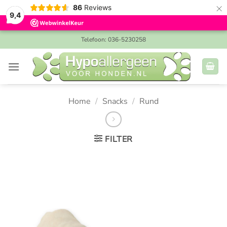
×
86
Reviews
9,4
Ga
Telefoon: 036-5230258
naar
inhoud
Home
/
Snacks
/
Rund
FILTER