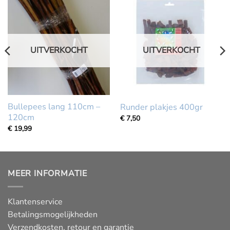
UITVERKOCHT
UITVERKOCHT
Bullepees lang 110cm –
Runder plakjes 400gr
120cm
€
7,50
€
19,99
MEER INFORMATIE
Klantenservice
Betalingsmogelijkheden
Verzendkosten, retour en garantie