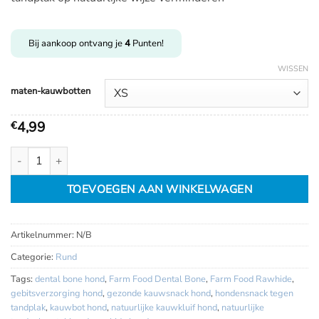
€
10,50
Bij aankoop ontvang je
4
Punten!
WISSEN
maten-kauwbotten
4,99
€
Farm food Dental Bone aantal
TOEVOEGEN AAN WINKELWAGEN
Artikelnummer:
N/B
Categorie:
Rund
Tags:
dental bone hond
,
Farm Food Dental Bone
,
Farm Food Rawhide
,
gebitsverzorging hond
,
gezonde kauwsnack hond
,
hondensnack tegen
tandplak
,
kauwbot hond
,
natuurlijke kauwkluif hond
,
natuurlijke