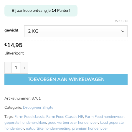
€
66,50
Bij aankoop ontvang je
14
Punten!
WISSEN
gewicht
14,95
€
Uitverkocht
Farm Food classic HE aantal
TOEVOEGEN AAN WINKELWAGEN
Artikelnummer:
8701
Categorie:
Droogvoer Single
Tags:
Farm Food classic
,
Farm Food Classic HE
,
Farm Food hondenvoer
,
geperste hondenbrokken
,
goed verteerbaar hondenvoer
,
koud geperste
hondenbrok
,
natuurlijke hondenvoeding
,
premium hondenvoer