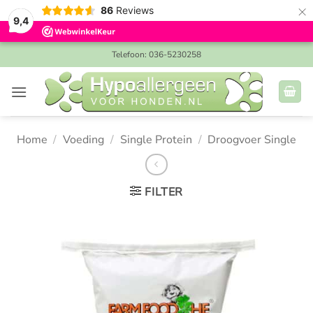
×
86
Reviews
9,4
Ga
Telefoon: 036-5230258
naar
inhoud
Home
/
Voeding
/
Single Protein
/
Droogvoer Single
FILTER