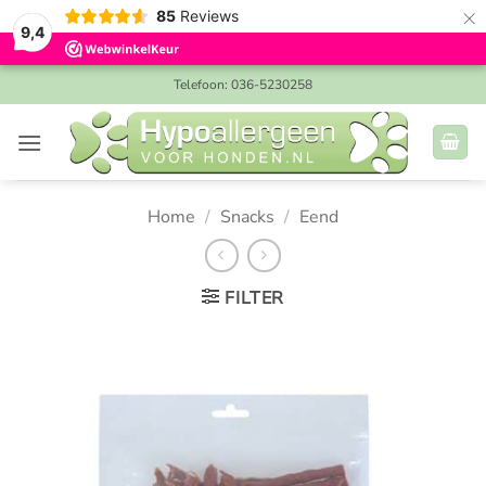
×
85
Reviews
9,4
Ga
Telefoon: 036-5230258
naar
inhoud
Home
/
Snacks
/
Eend
FILTER