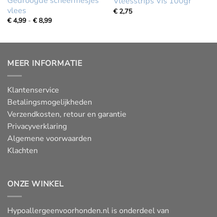
Gedroogde scheermesjes
Vleesstrips Vis 100gr
vlees
€
2,75
Prijsklasse:
€
4,99
-
€
8,99
€
4,99
tot
€
8,99
MEER INFORMATIE
Klantenservice
Betalingsmogelijkheden
Verzendkosten, retour en garantie
Privacyverklaring
Algemene voorwaarden
Klachten
ONZE WINKEL
Hypoallergeenvoorhonden.nl is onderdeel van