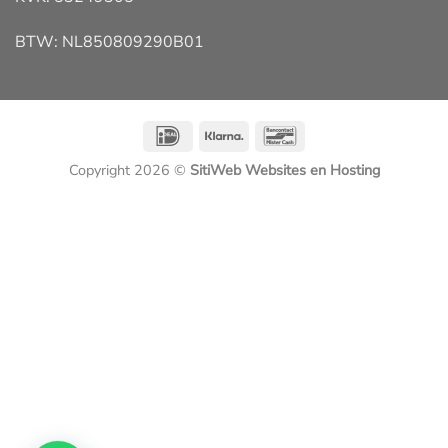
BTW: NL850809290B01
IDeal
Klarna
Bancontact
Copyright 2026 ©
SitiWeb Websites en Hosting