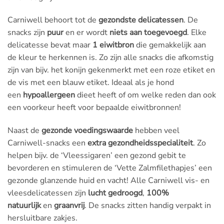
Carniwell behoort tot de
gezondste delicatessen
. De
snacks zijn
puur
en er wordt
niets aan toegevoegd
. Elke
delicatesse bevat maar
1 eiwitbron
die gemakkelijk aan
de kleur te herkennen is. Zo zijn alle snacks die afkomstig
zijn van bijv. het konijn gekenmerkt met een roze etiket en
de vis met een blauw etiket. Ideaal als je hond
een
hypoallergeen
dieet heeft of om welke reden dan ook
een voorkeur heeft voor bepaalde eiwitbronnen!
Naast de
gezonde voedingswaarde
hebben veel
Carniwell-snacks een
extra gezondheidsspecialiteit
. Zo
helpen bijv. de ‘Vleessigaren’ een gezond gebit te
bevorderen en stimuleren de ‘Vette Zalmfilethapjes’ een
gezonde glanzende huid en vacht! Alle Carniwell vis- en
vleesdelicatessen zijn
lucht gedroogd
,
100%
natuurlijk
en
graanvrij
. De snacks zitten handig verpakt in
hersluitbare zakjes.