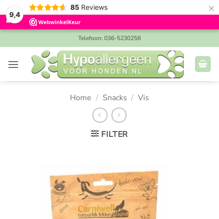
×
85
Reviews
9,4
Ga
Telefoon: 036-5230258
naar
inhoud
Home
/
Snacks
/
Vis
FILTER