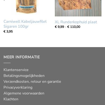
Carniwell Kabeljauwfilet
XL Runderkophuid plaat
Sigaren 100gr
Prijsklasse:
€
9,99
-
€
110,00
€
€
3,95
9,99
tot
€
110,00
MEER INFORMATIE
Klantenservice
Betalingsmogelijkheden
Verzendkosten, retour en garantie
Privacyverklaring
Algemene voorwaarden
Klachten