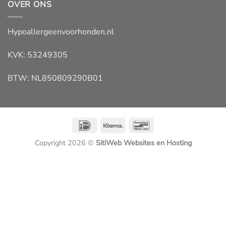
OVER ONS
Hypoallergeenvoorhonden.nl
KVK: 53249305
BTW: NL850809290B01
IDeal
Klarna
Bancontact
Copyright 2026 ©
SitiWeb Websites en Hosting