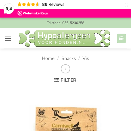
×
86
Reviews
9,4
Ga
Telefoon: 036-5230258
naar
inhoud
Home
/
Snacks
/
Vis
FILTER