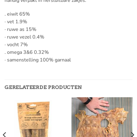
handig verpakt in hersluitbare zakjes.
. eiwit 65%
· vet 1.9%
· ruwe as 15%
· ruwe vezel 0.4%
· vocht 7%
. omega 3&6 0.32%
· samenstelling 100% garnaal
GERELATEERDE PRODUCTEN