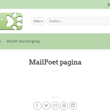
Zoeken
naar:
n
Vacht verzorging
MailPoet pagina