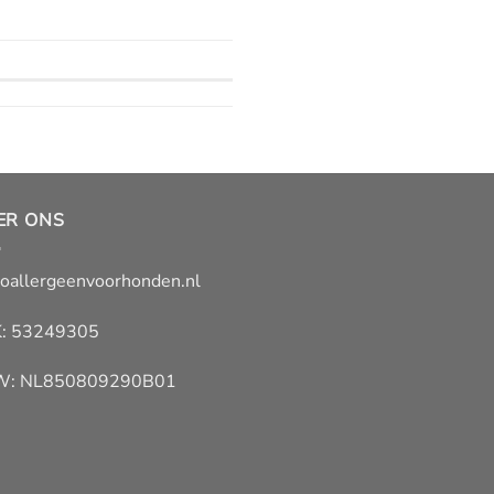
ER ONS
oallergeenvoorhonden.nl
: 53249305
W: NL850809290B01