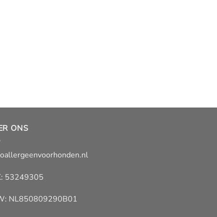
ER ONS
oallergeenvoorhonden.nl
: 53249305
W: NL850809290B01