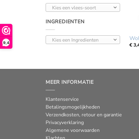
Kies een vlees-soort
INGREDIENTEN
Wol
Kies een Ingredienten
9,4
€
3,
MEER INFORMATIE
Klantenservice
Betalingsmogelijkheden
Verzendkosten, retour en garantie
Privacyverklaring
Algemene voorwaarden
Klachten