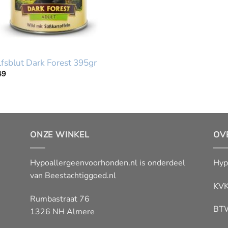
fsblut Dark Forest 395gr
49
ONZE WINKEL
OV
Hypoallergeenvoorhonden.nl is onderdeel
Hyp
van
Beestachtiggoed.nl
KVK
Rumbastraat 76
BT
1326 NH Almere