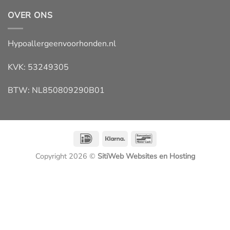
OVER ONS
Hypoallergeenvoorhonden.nl
KVK: 53249305
BTW: NL850809290B01
IDeal
Klarna
Bancontact
Copyright 2026 ©
SitiWeb Websites en Hosting