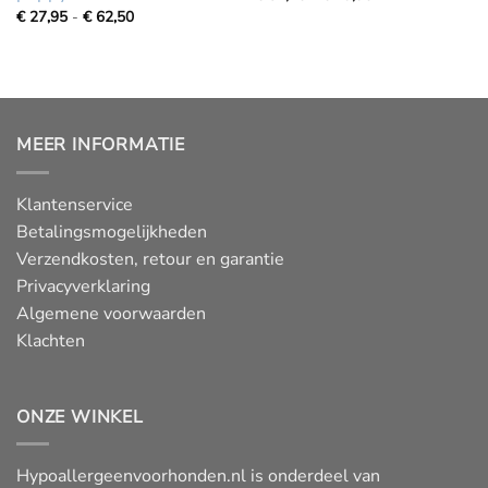
€
Prijsklasse:
€
27,95
-
€
62,50
32,75
€
tot
27,95
€
tot
79,95
€
62,50
MEER INFORMATIE
Klantenservice
Betalingsmogelijkheden
Verzendkosten, retour en garantie
Privacyverklaring
Algemene voorwaarden
Klachten
ONZE WINKEL
Hypoallergeenvoorhonden.nl is onderdeel van