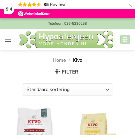
×
85
Reviews
9,4
Ga
Telefoon: 036-5230258
naar
inhoud
Home
/
Kivo
FILTER