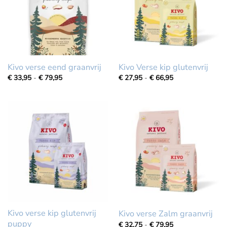
Kivo verse eend graanvrij
Kivo Verse kip glutenvrij
Prijsklasse:
Prijsklasse:
€
33,95
-
€
79,95
€
27,95
-
€
66,95
€
€
33,95
27,95
tot
tot
€
€
79,95
66,95
Kivo verse kip glutenvrij
Kivo verse Zalm graanvrij
puppy
Prijsklasse:
€
32,75
-
€
79,95