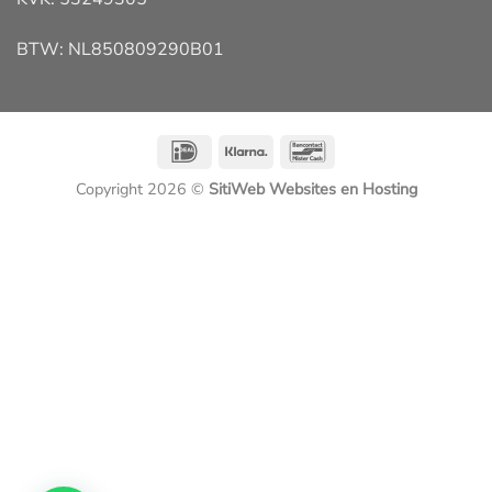
BTW: NL850809290B01
IDeal
Klarna
Bancontact
Copyright 2026 ©
SitiWeb Websites en Hosting